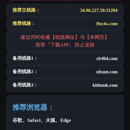
推荐主线路：
34.96.227.59:31204
推荐线路：
i9zciw.com
建议同时收藏【线路网址】与【本网页】
推荐『下载APP』 防止迷路
备用线路1：
rlvf0d.com
备用线路2：
x8xmt.com
备用线路3：
khfnmk.com
推荐浏览器：
谷歌、Safari、火狐、Edge