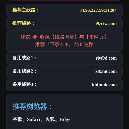
推荐主线路：
34.96.227.59:31204
推荐线路：
i9zciw.com
建议同时收藏【线路网址】与【本网页】
推荐『下载APP』 防止迷路
备用线路1：
rlvf0d.com
备用线路2：
x8xmt.com
备用线路3：
khfnmk.com
推荐浏览器：
谷歌、Safari、火狐、Edge