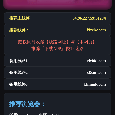
推荐主线路：
34.96.227.59:31204
推荐线路：
i9zciw.com
建议同时收藏【线路网址】与【本网页】
推荐『下载APP』 防止迷路
备用线路1：
rlvf0d.com
备用线路2：
x8xmt.com
备用线路3：
khfnmk.com
推荐浏览器：