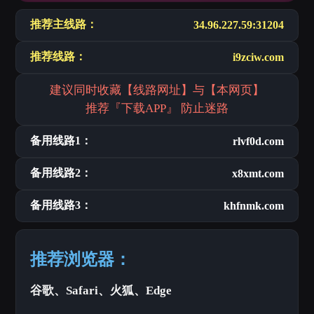
推荐主线路：
34.96.227.59:31204
推荐线路：
i9zciw.com
建议同时收藏【线路网址】与【本网页】
推荐『下载APP』 防止迷路
备用线路1：
rlvf0d.com
备用线路2：
x8xmt.com
备用线路3：
khfnmk.com
推荐浏览器：
谷歌、Safari、火狐、Edge